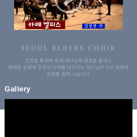
공지사항
서/장/성/소/식 2023.06.07
2023-06-12
단원동정
SEOUL ELDERS CHOIR
이재호장로(Bs) : 딸(이인애 양)
2023-04-12
찬양을 통하여 함께 하나님께 영광을 올리고
결혼
메마른 심령에 찬양의 단비를 내리시는 하나님의 크신 축복과
은혜를 함께 나눕니다.
공지사항
Gallery
2023.4.12 공지사항
2023-04-12
공지사항
서/장/성/소/식 2023. 02. 08
2023-05-10