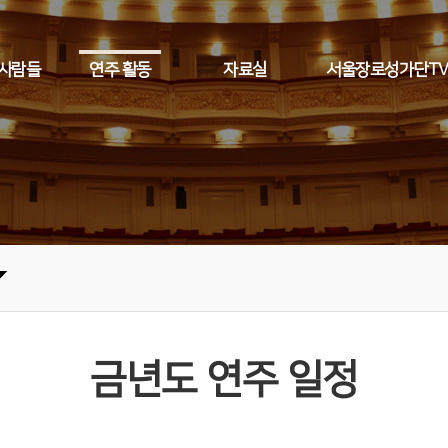
 사람들
연주 활동
자료실
서울장로성가단T
금년도 연주 일정