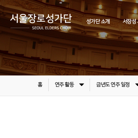
성가단 소개
서장성
홈
연주 활동
금년도 연주 일정