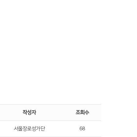
작성자
조회수
서울장로성가단
68