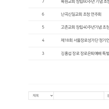
7
록원교회 창립60주년 기념 초
6
난곡신일교회 초청 연주회
5
고촌교회 창립40주년기념 초
4
제18회 서울장로성가단 정기
3
깅홍섭 장로 장로은퇴예배 특