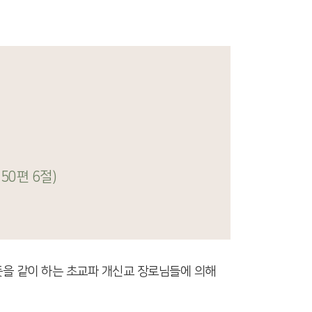
0편 6절)
뜻을 같이 하는 초교파 개신교 장로님들에 의해