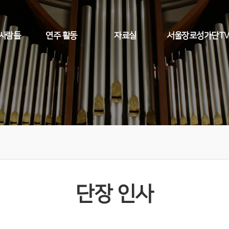
 사람들
연주 활동
자료실
서울장로성가단T
단장 인사