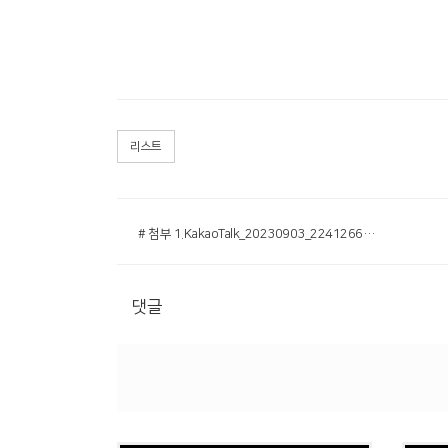
리스트
# 첨부 1.KakaoTalk_20230903_224126679.jpg
댓글