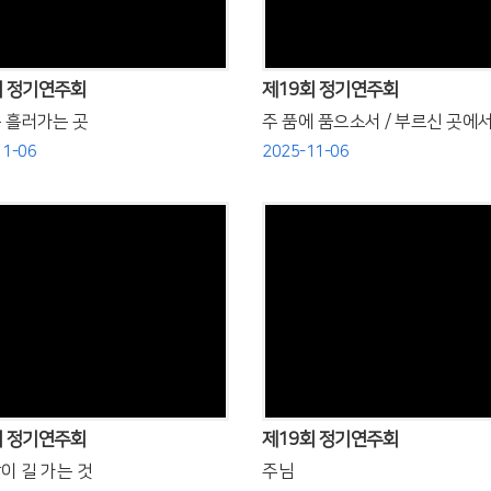
회 정기연주회
제19회 정기연주회
 흘러가는 곳
주 품에 품으소서 / 부르신 곳에
11-06
2025-11-06
Views
Views
회 정기연주회
제19회 정기연주회
이 길 가는 것
주님