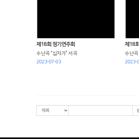
Views
제18회 정기연주회
제18
수난곡 "십자가" 서곡
수난곡 "
2023-07-03
2023-