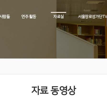
 사람들
연주 활동
자료실
서울장로성가단T
자료 동영상