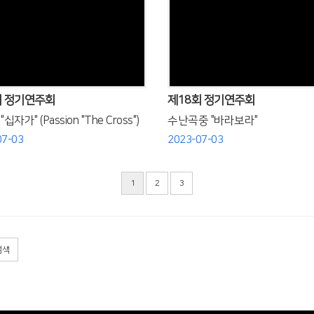
Views
Views
회 정기연주회
제18회 정기연주회
십자가" (Passion "The Cross")
수난곡중 "바라보라"
07-03
2023-07-03
1
2
3
검색