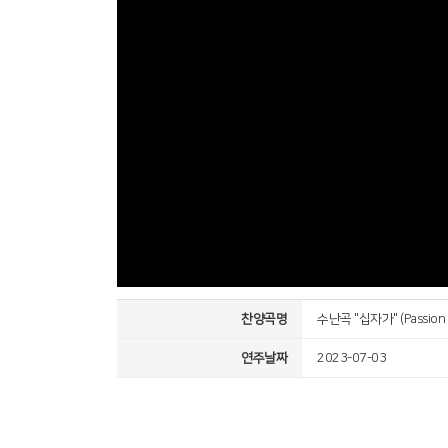
찬양곡명
수난곡 "십자가" (Passion "
연주날짜
2023-07-03