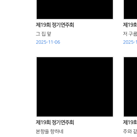
제19회 정기연주회
제19
그 집 앞
저 구름
2025-11-06
2025-
Views
제19회 정기연주회
제19
본향을 향하네
주와 같