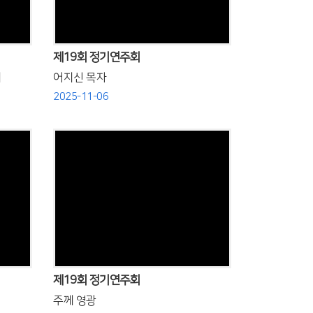
제19회 정기연주회
서
어지신 목자
2025-11-06
Views
제19회 정기연주회
주께 영광