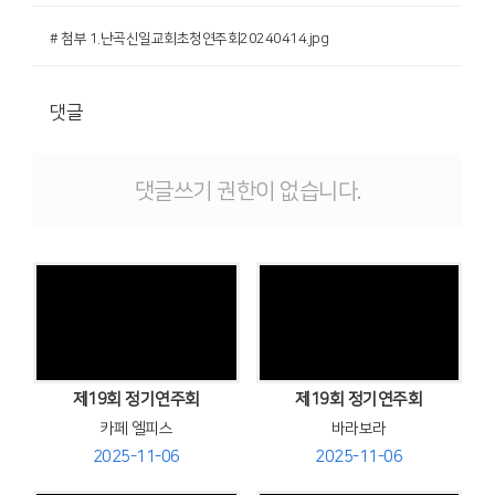
# 첨부 1.난곡신일교회초청연주회20240414.jpg
댓글
댓글쓰기 권한이 없습니다.
Views
Views
제19회 정기연주회
제19회 정기연주회
카페 엘피스
바라보라
2025-11-06
2025-11-06