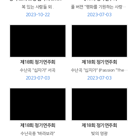
복 있는 사람들 외 .
풀 버젼 "평화를 기원하는 사랑의 콘서트"
2023-10-22
2023-07-03
Views
Views
제18회 정기연주회
제18회 정기연주회
수난곡 "십자가" 서곡
수난곡 "십자가" (Passion "The Cross")
2023-07-03
2023-07-03
Views
Views
제18회 정기연주회
제18회 정기연주회
수난곡중 "바라보라"
빛의 영광