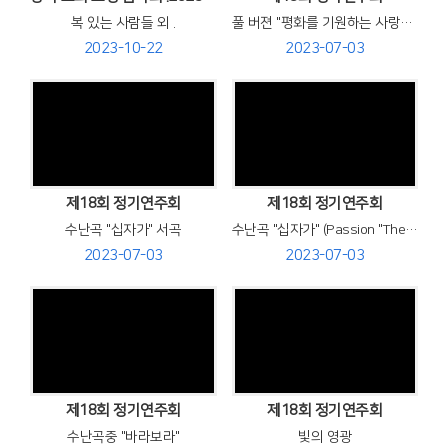
복 있는 사람들 외 .
풀 버젼 "평화를 기원하는 사랑의 콘서트"
2023-10-22
2023-07-03
Views
Views
제18회 정기연주회
제18회 정기연주회
수난곡 "십자가" 서곡
수난곡 "십자가" (Passion "The Cross")
2023-07-03
2023-07-03
Views
Views
제18회 정기연주회
제18회 정기연주회
수난곡중 "바라보라"
빛의 영광