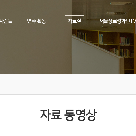
 사람들
연주 활동
자료실
서울장로성가단T
자료 동영상