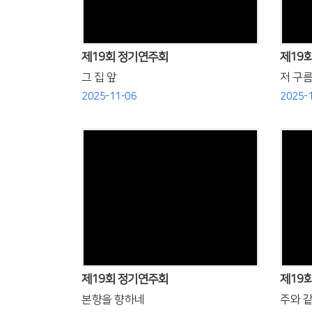
제19회 정기연주회
제19
그 집 앞
저 구름
2025-11-06
2025-
Views
제19회 정기연주회
제19
본향을 향하네
주와 같