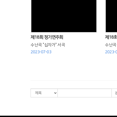
Views
제18회 정기연주회
제18
수난곡 "십자가" 서곡
수난곡 "
2023-07-03
2023-