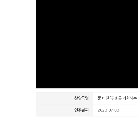
찬양곡명
풀 버젼 "평화를 기원하는
연주날짜
2023-07-03