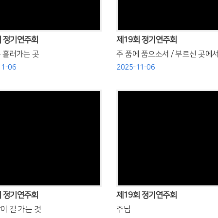
회 정기연주회
제19회 정기연주회
 흘러가는 곳
주 품에 품으소서 / 부르신 곳에
11-06
2025-11-06
Views
Views
회 정기연주회
제19회 정기연주회
이 길 가는 것
주님