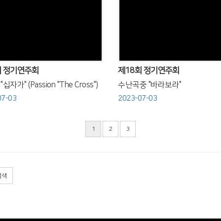
Views
Views
회 정기연주회
제18회 정기연주회
십자가" (Passion "The Cross")
수난곡중 "바라보라"
07-03
2023-07-03
1
2
3
검색