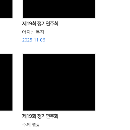
제19회 정기연주회
서
어지신 목자
2025-11-06
Views
제19회 정기연주회
주께 영광